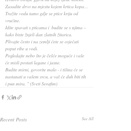
Zasadite drvo na mjestu kojem krtica kopa…
Tražite vodu tamo gdje se ptice kriju od 
vrućine.
Idite spavati s pticama i  budite se s njima –
kako biste žnjeli dan zlatnih žitarica.
Plivajte često i na zemlji ćete se osjećati 
poput ribe u vodi.
Pogledajte nebo što je češće moguće i vaše 
će misli postati lagane i jasne.
Budite mirni, govorite malo - i tišina će se 
nastanati u vašem srcu, a vaš će duh biti tih 
i pun mira. " (Sveti Serafim)
Recent Posts
See All