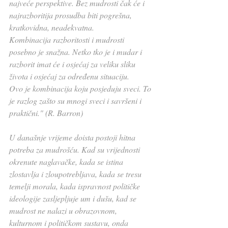
najveće perspektive. Bez mudrosti čak će i 
najrazboritija prosudba biti pogrešna, 
kratkovidna, neadekvatna.
Kombinacija razboritosti i mudrosti 
posebno je snažna. Netko tko je i mudar i 
razborit imat će i osjećaj za veliku sliku 
života i osjećaj za određenu situaciju.
Ovo je kombinacija koju posjeduju sveci. To 
je razlog zašto su mnogi sveci i savršeni i 
praktični."
 (R. Barron)
U današnje vrijeme doista postoji hitna 
potreba za mudrošću. Kad su vrijednosti 
okrenute naglavačke, kada se istina 
zlostavlja i zloupotrebljava, kada se tresu 
temelji morala, kada ispravnost političke 
ideologije zasljepljuje um i dušu, kad se 
mudrost ne nalazi u obrazovnom, 
kulturnom i političkom sustavu, onda 