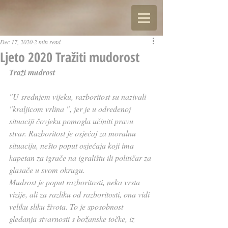
Dec 17, 2020
2 min read
Ljeto 2020 Tražiti mudorost
Traži mudrost
"U srednjem vijeku, razboritost su nazivali 
"kraljicom vrlina ", jer je u određenoj 
situaciji čovjeku pomogla učiniti pravu 
stvar. Razboritost je osjećaj za moralnu 
situaciju, nešto poput osjećaja koji ima 
kapetan za igrače na igralištu ili političar za 
glasače u svom okrugu.
Mudrost je poput razboritosti, neka vrsta 
vizije, ali za razliku od razboritosti, ona vidi 
veliku sliku života. To je sposobnost 
gledanja stvarnosti s božanske točke, iz 