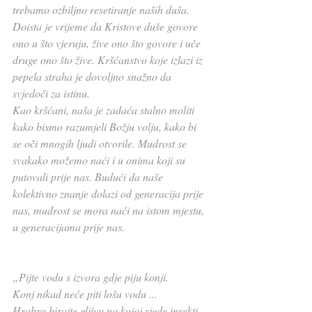
trebamo ozbiljno resetiranje naših duša.
Doista je vrijeme da Kristove duše govore 
ono u što vjeruju, žive ono što govore i uče 
druge ono što žive. Kršćanstvo koje izlazi iz 
pepela straha je dovoljno snažno da 
svjedoči za istinu.
Kao kršćani, naša je zadaća stalno moliti 
kako bismo razumjeli Božju volju, kako bi 
se oči mnogih ljudi otvorile. Mudrost se 
svakako možemo naći i u onima koji su 
putovali prije nas. Budući da naše 
kolektivno znanje dolazi od generacija prije 
nas, mudrost se mora naći na istom mjestu, 
u generacijama prije nas. 
„Pijte vodu s izvora gdje piju konji.
Konj nikad neće piti lošu vodu ...
Hrabro birajte gljivu na kojoj sjede insekti.