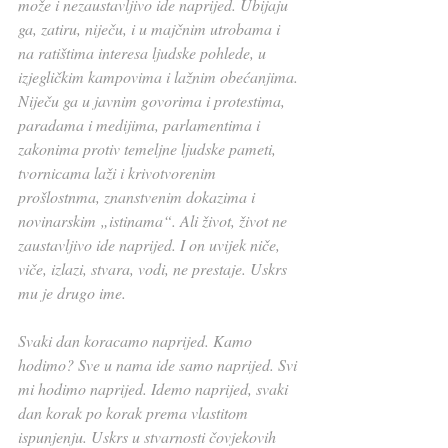
može i nezaustavljivo ide naprijed. Ubijaju 
ga, zatiru, niječu, i u majčnim utrobama i 
na ratištima interesa ljudske pohlede, u 
izjegličkim kampovima i lažnim obećanjima. 
Niječu ga u javnim govorima i protestima, 
paradama i medijima, parlamentima i 
zakonima protiv temeljne ljudske pameti, 
tvornicama laži i krivotvorenim 
prošlostnma, znanstvenim dokazima i 
novinarskim „istinama“. Ali život, život ne 
zaustavljivo ide naprijed. I on uvijek niče, 
viče, izlazi, stvara, vodi, ne prestaje. Uskrs 
mu je drugo ime.
Svaki dan koracamo naprijed. Kamo 
hodimo? Sve u nama ide samo naprijed. Svi 
mi hodimo naprijed. Idemo naprijed, svaki 
dan korak po korak prema vlastitom 
ispunjenju. Uskrs u stvarnosti čovjekovih 