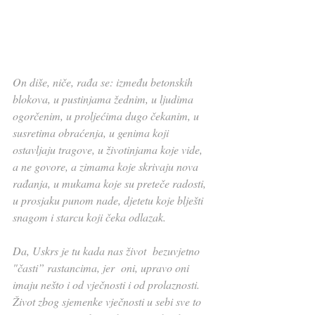
On diše, niče, rađa se: između betonskih 
blokova, u pustinjama žednim, u ljudima 
ogorčenim, u proljećima dugo čekanim, u 
susretima obraćenja, u genima koji 
ostavljaju tragove, u životinjama koje vide, 
a ne govore, a zimama koje skrivaju nova 
rađanja, u mukama koje su preteče radosti, 
u prosjaku punom nade, djetetu koje blješti 
snagom i starcu koji čeka odlazak.
Da, Uskrs je tu kada nas život  bezuvjetno 
"časti” rastancima, jer  oni, upravo oni  
imaju nešto i od vječnosti i od prolaznosti. 
Život zbog sjemenke vječnosti u sebi sve to 