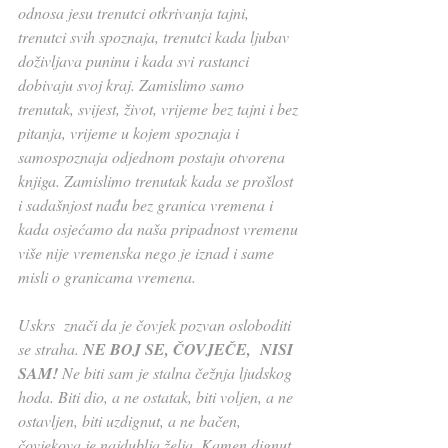
odnosa jesu trenutci otkrivanja tajni, 
trenutci svih spoznaja, trenutci kada ljubav 
doživljava puninu i kada svi rastanci 
dobivaju svoj kraj. Zamislimo samo 
trenutak, svijest, život, vrijeme bez tajni i bez 
pitanja, vrijeme u kojem spoznaja i 
samospoznaja odjednom postaju otvorena 
knjiga. Zamislimo trenutak kada se prošlost 
i sadašnjost nađu bez granica vremena i 
kada osjećamo da naša pripadnost vremenu 
više nije vremenska nego je iznad i same 
misli o granicama vremena.
Uskrs  znači da je čovjek pozvan osloboditi 
se straha. 
NE BOJ SE, ČOVJEČE,  NISI 
SAM!
 Ne biti sam je stalna čežnja ljudskog 
hoda. Biti dio, a ne ostatak, biti voljen, a ne 
ostavljen, biti uzdignut, a ne bačen, 
čovjekova je najdublja želja. Kamen dignut 