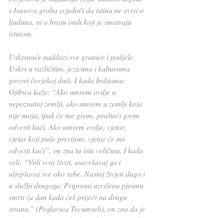
s Isusova groba svjedoči da istina ne ovisi o 
ljudima, ni o broju onih koji je smatraju 
istinom.
Uskrsnuće nadilazi sve granice i podjele. 
Uskrs u različitim, jezicima i kulturama 
govori čovjekoj duši. I kada Indijanac 
Ojibwa kaže: “Ako umrem ovdje u 
nepoznatoj zemlji, ako umrem u zemlji koja 
nije moja, ipak će me grom, prašteći grom 
odvesti kući. Ako umrem ovdje, vjetar, 
vjetar koji puše prerijom, vjetar će me 
odvesti kući”, on zna tu istu veličinu. I kada 
veli: “Voli svoj život, usavršavaj ga i 
uljepšavaj sve oko sebe. Nastoj živjeti dugo i 
u službi drugoga. Pripremi uzvišenu pjesmu 
smrti za dan kada ćeš prijeći na drugu 
stranu.” (Poglavica Tecumseh), on zna da je 