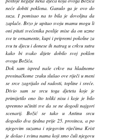
postoje negdje neka djeca koja ovoga Božića 
neće dobiti poklona. Ganulo ga je ovo do 
suza. I pomisao na to bila je dovoljna da 
zaplače. Brzo je upitao svoju mamu mogu li 
oni pitati svećenika poslije mise da on uzme 
sve te ornamente, kupi i pripremi pokolne za 
svu tu djecu i donese ih natrag u crkvu sutra 
kako bi svako dijete dobilo svoj poklon 
ovoga Božića. 
Dok sam ispred naše crkve na hladnome 
prosinačkome zraku slušao ove riječi u meni 
se srce zagrijalo od radosti, topline i sreće. 
Divio sam se srcu toga djeteta koje je 
primijetilo ono što toliki nisu i koje je bilo 
spremno učiniti sve da se ne dogodi najgori 
scenarij. Božić se tako u Antinu srcu 
dogodio dva tjedna prije 25. prosinca, a po 
njegovim suzama i njegovim riječima Krist 
je došao i svima nama koji smo čuli njegovu 