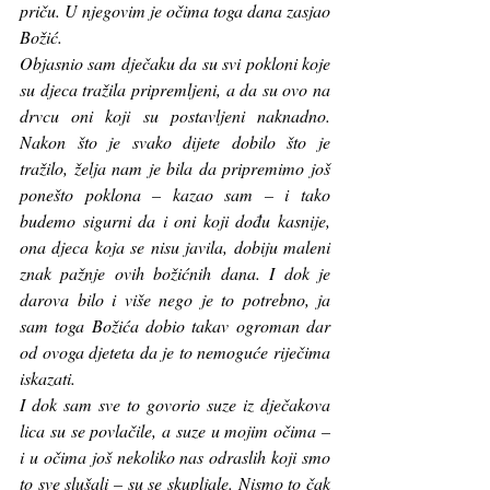
priču. U njegovim je očima toga dana zasjao 
Božić. 
Objasnio sam dječaku da su svi pokloni koje 
su djeca tražila pripremljeni, a da su ovo na 
drvcu oni koji su postavljeni naknadno. 
Nakon što je svako dijete dobilo što je 
tražilo, želja nam je bila da pripremimo još 
ponešto poklona – kazao sam – i tako 
budemo sigurni da i oni koji dođu kasnije, 
ona djeca koja se nisu javila, dobiju maleni 
znak pažnje ovih božićnih dana. I dok je 
darova bilo i više nego je to potrebno, ja 
sam toga Božića dobio takav ogroman dar 
od ovoga djeteta da je to nemoguće riječima 
iskazati.
I dok sam sve to govorio suze iz dječakova 
lica su se povlačile, a suze u mojim očima – 
i u očima još nekoliko nas odraslih koji smo 
to sve slušali – su se skupljale. Nismo to čak 