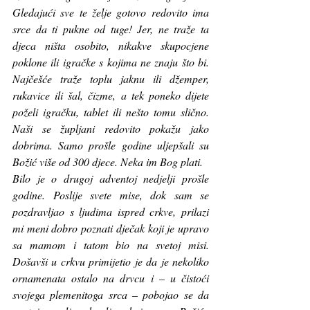
Gledajući sve te želje gotovo redovito ima 
srce da ti pukne od tuge! Jer, ne traže ta 
djeca ništa osobito, nikakve skupocjene 
poklone ili igračke s kojima ne znaju što bi. 
Najčešće traže toplu jaknu ili džemper, 
rukavice ili šal, čizme, a tek poneko dijete 
poželi igračku, tablet ili nešto tomu slično. 
Naši se župljani redovito pokažu jako 
dobrima. Samo prošle godine uljepšali su 
Božić više od 300 djece. Neka im Bog plati. 
Bilo je o drugoj adventoj nedjelji prošle 
godine. Poslije svete mise, dok sam se 
pozdravljao s ljudima ispred crkve, prilazi 
mi meni dobro poznati dječak koji je upravo 
sa mamom i tatom bio na svetoj misi. 
Došavši u crkvu primijetio je da je nekoliko 
ornamenata ostalo na drvcu i – u čistoći 
svojega plemenitoga srca – pobojao se da 