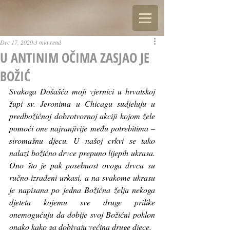
Dec 17, 2020
3 min read
U ANTINIM OČIMA ZASJAO JE
BOŽIĆ
Svakoga Došašća moji vjernici u hrvatskoj 
župi sv. Jeronima u Chicagu sudjeluju u 
predbožićnoj dobrotvornoj akciji kojom žele 
pomoći one najranjivije među potrebitima – 
siromašnu djecu. U našoj crkvi se tako 
nalazi božićno drvce prepuno lijepih ukrasa. 
Ono što je pak posebnost ovoga drvca su 
ručno izrađeni urkasi, a na svakome ukrasu 
je napisana po jedna Božićna želja nekoga 
djeteta kojemu sve druge prilike 
onemogućuju da dobije svoj Božićni poklon 
onako kako ga dobivaju većina druge djece. 